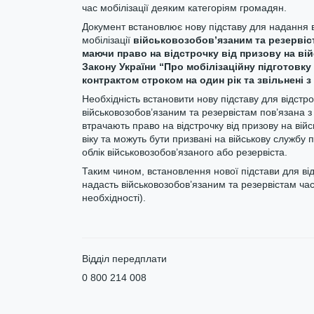
час мобілізації деяким категоріям громадян.
Документ встановлює нову підставу
для надання в
мобілізації
військовозобов’язаним та резервістам
маючи право на відстрочку від призову на вій
Закону України “Про мобілізаційну підготовку
контрактом строком на один рік та звільнені з
Необхідність встановити нову підставу для відстроч
військовозобов’язаним та резервістам пов’язана з 
втрачають право на відстрочку від призову на війс
віку та можуть бути призвані на військову службу п
облік військовозобов’язаного або резервіста.
Таким чином, встановлення нової підстави для відс
надасть військовозобов’язаним та резервістам час 
необхідності).
Відділ передплати
0 800 214 008