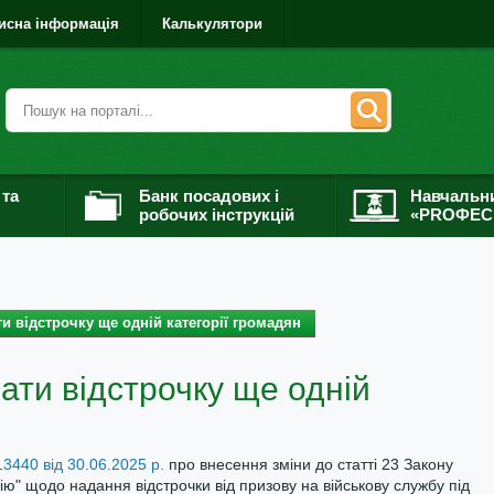
исна інформація
Калькулятори
 та
Банк посадових і
Навчальн
робочих інструкцій
«PROФЕС
и відстрочку ще одній категорії громадян
ати відстрочку ще одній
3440 від 30.06.2025 р.
про внесення зміни до статті 23 Закону
цію" щодо надання відстрочки від призову на військову службу під