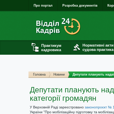
Про портал
Розробка документів
Кор
Нормативні акти
Практикум
судова практика
кадровика
Головна
Новини
Депутати планують надат
Депутати планують над
категорії громадян
У Верховній Раді зареєстровано
законопроєкт № 1
України "Про мобілізаційну підготовку та мобіліза