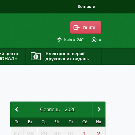
Контакти
Увійти
=
Київ = 24С
ий центр
Електронні версії
ІОНАЛ»
друкованих видань
Серпень
2026
Пн
Вт
Ср
Чт
Пт
Сб
Нд
27
28
29
30
31
1
2