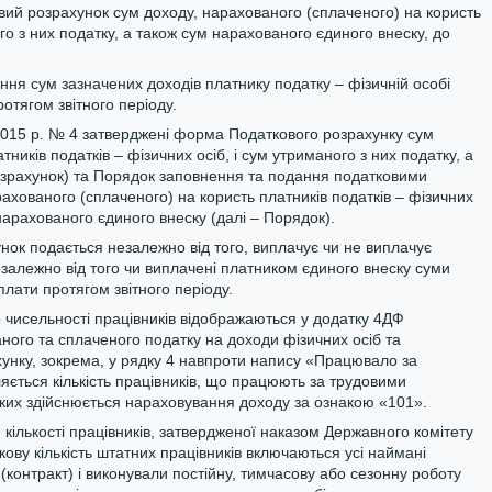
вий розрахунок сум доходу, нарахованого (сплаченого) на користь
ого з них податку, а також сум нарахованого єдиного внеску, до
.
ння сум зазначених доходів платнику податку – фізичній особі
отягом звітного періоду.
.2015 р. № 4 затверджені форма Податкового розрахунку сум
ників податків – фізичних осіб, і сум утриманого з них податку, а
Розрахунок) та Порядок заповнення та подання податковими
ахованого (сплаченого) на користь платників податків – фізичних
 нарахованого єдиного внеску (далі – Порядок).
нок подається незалежно від того, виплачує чи не виплачує
залежно від того чи виплачені платником єдиного внеску суми
плати протягом звітного періоду.
до чисельності працівників відображаються у додатку 4ДФ
ного та сплаченого податку на доходи фізичних осіб та
ахунку, зокрема, у рядку 4 навпроти напису «Працювало за
ється кількість працівників, що працюють за трудовими
 яких здійснюється нараховування доходу за ознакою «101».
ики кількості працівників, затвердженої наказом Державного комітету
ікову кількість штатних працівників включаються усі наймані
 (контракт) і виконували постійну, тимчасову або сезонну роботу