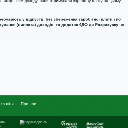
а, якщо, крім доходу, вони отримували заробітну плату на цьому
ребувають у відпустці без збереження заробітної плати і по
хування (виплата) доходів, то додаток 4ДФ до Розрахунку не
 та ціни
Про нас
ння»
,