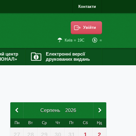
Контакти
Увійти
=
Київ = 19С
ий центр
Електронні версії
ІОНАЛ»
друкованих видань
Серпень
2026
Пн
Вт
Ср
Чт
Пт
Сб
Нд
27
28
29
30
31
1
2