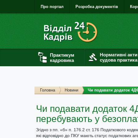
Про портал
Розробка документів
Кор
Нормативні акти
Практикум
судова практика
кадровика
Головна
Новини
Чи подавати додаток 4ДФ
Чи подавати додаток 4Д
перебувають у безоплат
Згідно з пп. «б» п. 176.2 ст. 176 Податкового код
які відповідно до ПКУ мають статус податкових аге