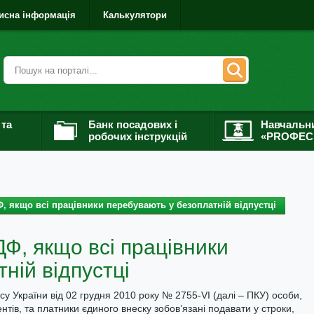
исна інформація
Калькулятори
 та
Банк посадових і
Навчальн
робочих інструкцій
«PROФЕС
, якщо всі працівники перебувають у безоплатній відпустці
Ф, якщо всі працівники
ній відпустці
ексу України від 02 грудня 2010 року № 2755-VI (далі – ПКУ) особи,
нтів, та платники єдиного внеску зобов’язані подавати у строки,