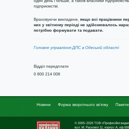
один день і більше, а також власники підприємств
підприємстві.
Враховуючи викладене,
якщо всі працівники пе
них у звітному періоді не здійснювалось нара
потрібно формувати та подавати.
Головне управління ДПС в Одеській області
Відділ передплати
0 800 214 008
Новини
Форма зворотнього зв’язку
Пакети
© 2005–2026 ТОВ «Професійні вида
вул. М. Раскової 11, корпус А, оф.606