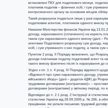
встановлені ПКУ для податкового місяця, податко
платників податків – фізичних осіб, і сум утриман
контролюючого органу за основним місцем обліку
Такий розрахунок подається лише у разі нарахува
податковим агентом, платником єдиного внеску пр
Наказом Міністерства фінансів України від 13.01
доходу, нарахованого (сплаченого) на користь плат
також сум нарахованого єдиного внеску (далі – 
агентами Податкового розрахунку сум доходу, нар
осіб, і сум утриманого з них податку, а також сум
Пунктом 2 розд. ІІ Порядку визначено, що Розраху
доходи платникам податку податковий агент та не
такого внеску фактично після їх нарахування до с
Згідно з пп. 1 п. 4 розд. ІV Порядку відомості що
«Відомості про суми нарахованого доходу, утрима
військового збору» (далі – додаток 4ДФ) до Розр
трудовими договорами (контрактами)» – проставля
договорами (контрактами) у звітному періоді, по
Відповідно до п. 2.1 розд. 2 Інструкції зі статист
статистики України від 28.09.2005 р. № 286, в обл
працівники, які уклали письмово трудовий договір