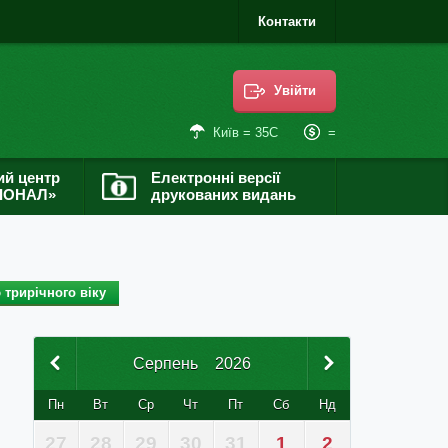
Контакти
Увійти
=
Київ = 35С
ий центр
Електронні версії
ІОНАЛ»
друкованих видань
 трирічного віку
Серпень
2026
Пн
Вт
Ср
Чт
Пт
Сб
Нд
27
28
29
30
31
1
2