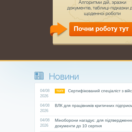
Aлгоритми дій, зразки
документів, таблиці-підказки 
щоденної роботи
Почни роботу тут
Новини
04/08
Сертифікований спеціаліст з війс
ТОП!
2026
04/08
ВЛК для працівників критичних підприє
2026
04/08
Міноборони нагадує: для підтвердженн
2026
документи до 10 серпня