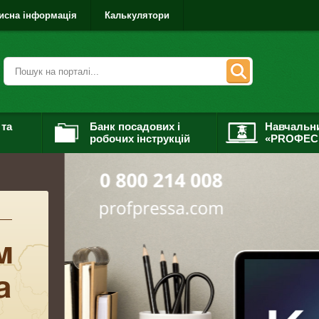
исна інформація
Калькулятори
 та
Банк посадових і
Навчальн
робочих інструкцій
«PROФЕС
м
а