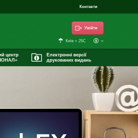
Контакти
Увійти
=
Київ = 25С
ий центр
Електронні версії
ІОНАЛ»
друкованих видань