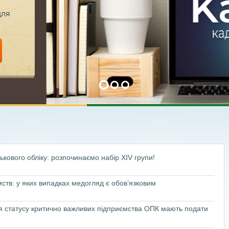
для
ькового обліку: розпочинаємо набір XІV групи!
мств: у яких випадках медогляд є обов’язковим
я статусу критично важливих підприємства ОПК мають подати